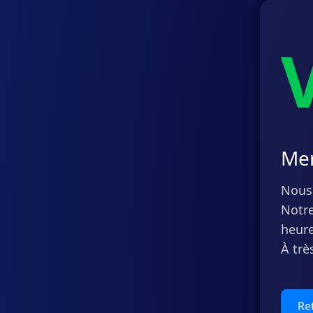
Mer
Nous 
Notre
heure
À trè
Ret