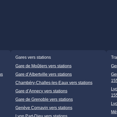
Gares vers stations
Tra
Gare de Moûtiers vers stations
Ge
ns
Gare d’Albertville vers stations
Ge
15
Chambéry-Challes-les-Eaux vers stations
Ly
Gare d’Annecy vers stations
15
Gare de Grenoble vers stations
Lyo
Genève Cornavin vers stations
Mér
Lyon Part-Dieu vers stations