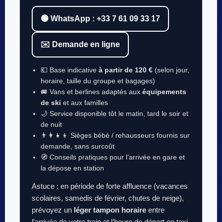
🟢 WhatsApp : +33 7 61 09 33 17
✉️ Demande en ligne
💶 Base indicative
à partir de 120 €
(selon jour,
horaire, taille du groupe et bagages)
🚐 Vans et berlines adaptés aux
équipements
de ski
et aux familles
🌙 Service disponible tôt le matin, tard le soir et
de nuit
👨‍👩‍👧‍👦 Sièges bébé / rehausseurs fournis sur
demande, sans surcoût
🧭 Conseils pratiques pour l’arrivée en gare et
la dépose en station
Astuce : en période de forte affluence (vacances
scolaires, samedis de février, chutes de neige),
prévoyez un
léger tampon horaire
entre
l’arrivée de votre train et l’heure de départ en taxi.