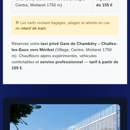
Centre, Mottaret 1750 m)
de 155 €
💬
Les tarifs incluent bagages, péages et attente en cas
de
retard de train
.
Réservez votre
taxi privé Gare de Chambéry – Challes-
les-Eaux vers Méribel
(Village, Centre, Mottaret 1750
m). Chauffeurs alpins expérimentés, véhicules
confortables et
service professionnel
—
tarif à partir de
155 €
.