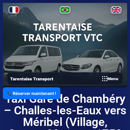
Tarentaise Transport
Menu
📞 Réserver maintenant !
Taxi Gare de Chambéry
– Challes-les-Eaux vers
Méribel (Village,