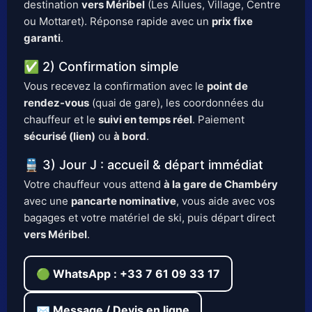
destination
vers Méribel
(Les Allues, Village, Centre
ou Mottaret). Réponse rapide avec un
prix fixe
garanti
.
✅ 2) Confirmation simple
Vous recevez la confirmation avec le
point de
rendez-vous
(quai de gare), les coordonnées du
chauffeur et le
suivi en temps réel
. Paiement
sécurisé (lien)
ou
à bord
.
🚆 3) Jour J : accueil & départ immédiat
Votre chauffeur vous attend
à la gare de Chambéry
avec une
pancarte nominative
, vous aide avec vos
bagages et votre matériel de ski, puis départ direct
vers Méribel
.
🟢 WhatsApp : +33 7 61 09 33 17
✉️ Message / Devis en ligne