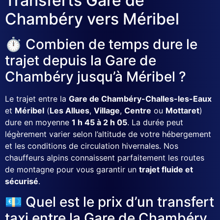
Transferts Gare de
Chambéry vers Méribel
⏱️ Combien de temps dure le
trajet depuis la Gare de
Chambéry jusqu’à Méribel ?
Le trajet entre la
Gare de Chambéry-Challes-les-Eaux
et
Méribel
(
Les Allues
,
Village
,
Centre
ou
Mottaret
)
dure en moyenne
1 h 45 à 2 h 05
. La durée peut
légèrement varier selon l’altitude de votre hébergement
et les conditions de circulation hivernales. Nos
chauffeurs alpins connaissent parfaitement les routes
de montagne pour vous garantir un
trajet fluide et
sécurisé
.
💶 Quel est le prix d’un transfert
taxi entre la Gare de Chambéry