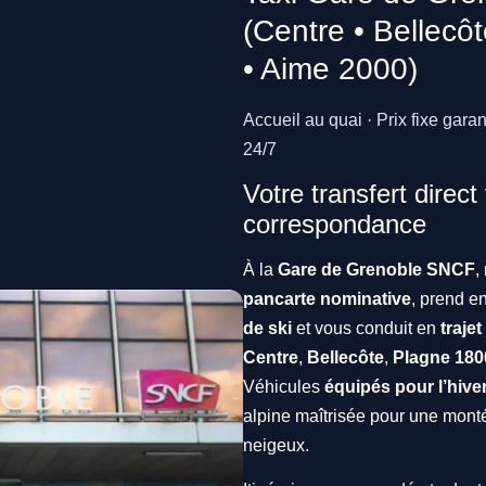
(Centre • Bellecô
• Aime 2000)
Accueil au quai · Prix fixe gara
24/7
Votre transfert direct
correspondance
À la
Gare de Grenoble SNCF
,
pancarte nominative
, prend e
de ski
et vous conduit en
trajet
Centre
,
Bellecôte
,
Plagne 180
Véhicules
équipés pour l’hive
alpine maîtrisée pour une mont
neigeux.