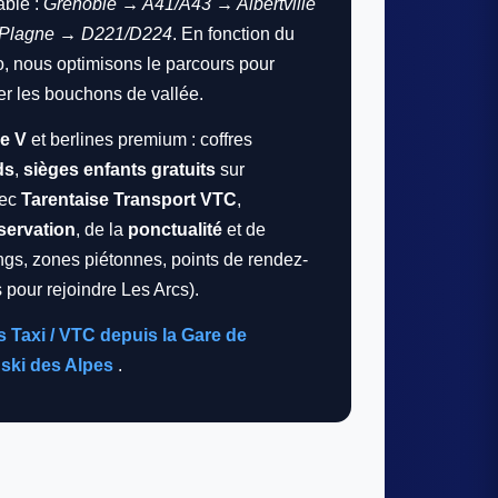
able :
Grenoble → A41/A43 → Albertville
a-Plagne → D221/D224
. En fonction du
éo, nous optimisons le parcours pour
ter les bouchons de vallée.
e V
et berlines premium : coffres
ds
,
sièges enfants gratuits
sur
vec
Tarentaise Transport VTC
,
éservation
, de la
ponctualité
et de
kings, zones piétonnes, points de rendez-
pour rejoindre Les Arcs).
s Taxi / VTC depuis la Gare de
 ski des Alpes
.