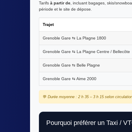
Tarifs
à partir de
, incluant bagages, skis/snowboard
période et le site de dépose.
Trajet
Grenoble Gare ⇆ La Plagne 1800
Grenoble Gare ⇆ La Plagne Centre / Bellecôte
Grenoble Gare ⇆ Belle Plagne
Grenoble Gare ⇆ Aime 2000
💬
Durée moyenne : 2 h 35 – 3 h 15 selon circulatio
Pourquoi préférer un Taxi / V