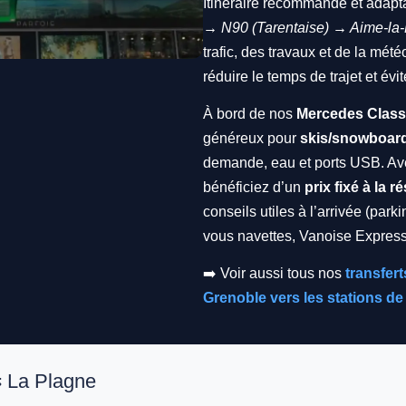
Itinéraire recommandé et adapt
→ N90 (Tarentaise) → Aime-l
trafic, des travaux et de la mét
réduire le temps de trajet et évi
À bord de nos
Mercedes Class
généreux pour
skis/snowboar
demande, eau et ports USB. A
bénéficiez d’un
prix fixé à la r
conseils utiles à l’arrivée (par
vous navettes, Vanoise Express 
➡️ Voir aussi tous nos
transfert
Grenoble vers les stations de
⇆ La Plagne