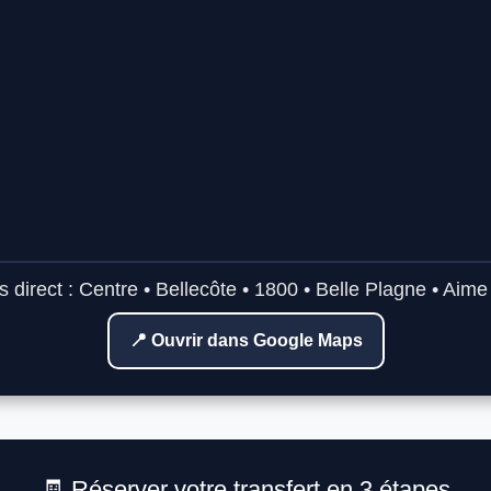
 direct : Centre • Bellecôte • 1800 • Belle Plagne • Aim
📍 Ouvrir dans Google Maps
🧾 Réserver votre transfert en 3 étapes