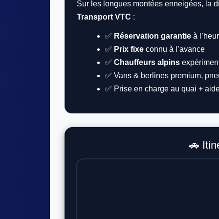
Sur les longues montées enneigées, la di
Transport VTC
:
✅
Réservation garantie
à l’heu
✅
Prix fixe
connu à l’avance
✅
Chauffeurs alpins
expérimen
✅ Vans & berlines premium, pneu
✅ Prise en charge au quai + aid
🚗 Iti