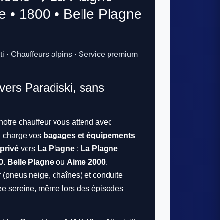
te • 1800 • Belle Plagne
nti · Chauffeurs alpins · Service premium
 vers Paradiski, sans
 notre chauffeur vous attend avec
n charge vos
bagages et équipements
 privé
vers
La Plagne
:
La Plagne
0
,
Belle Plagne
ou
Aime 2000
.
r
(pneus neige, chaînes) et conduite
ée sereine, même lors des épisodes