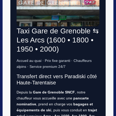
Taxi Gare de Grenoble ⇆
Les Arcs (1600 • 1800 •
1950 • 2000)
Accueil au quai · Prix fixe garanti · Chauffeurs
alpins · Service premium 24/7
Transfert direct vers Paradiski côté
Haute-Tarentaise
Depuis la
Gare de Grenoble SNCF
, notre
chauffeur vous accueille avec une
pancarte
nominative
, prend en charge vos
bagages et
équipements de ski
, puis vous conduit en
trajet
privé
jusqu’aux
Arcs
:
Arc 1600
,
Arc 1800
,
Arc