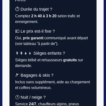
⏱️ Durée du trajet ?
Comptez
2 h 40 à 3 h 20
selon trafic et
enneigement.
💶 Le prix est-il fixe ?
Oui,
prix garanti
communiqué avant départ
(voir tableau “à partir de”).
👨‍👩‍👧‍👦 Sièges enfants ?
Sièges bébé et rehausseurs
gratuits
sur
demande.
🎿 Bagages & skis ?
Inclus sans supplément, aide au chargement
et coffres volumineux.
🕐 Nuit / neige ?
Service
24/7
, chauffeurs alpins, pneus