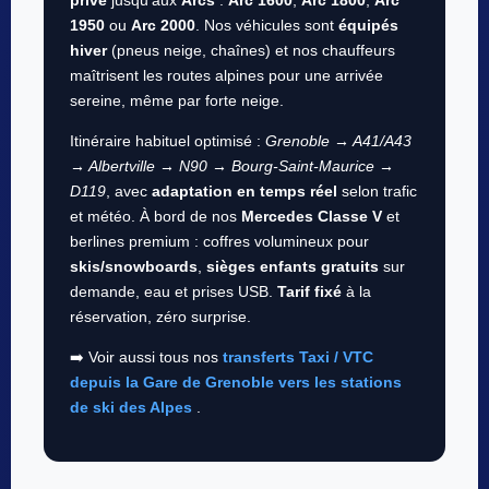
1950
ou
Arc 2000
. Nos véhicules sont
équipés
hiver
(pneus neige, chaînes) et nos chauffeurs
maîtrisent les routes alpines pour une arrivée
sereine, même par forte neige.
Itinéraire habituel optimisé :
Grenoble → A41/A43
→ Albertville → N90 → Bourg-Saint-Maurice →
D119
, avec
adaptation en temps réel
selon trafic
et météo. À bord de nos
Mercedes Classe V
et
berlines premium : coffres volumineux pour
skis/snowboards
,
sièges enfants gratuits
sur
demande, eau et prises USB.
Tarif fixé
à la
réservation, zéro surprise.
➡️ Voir aussi tous nos
transferts Taxi / VTC
depuis la Gare de Grenoble vers les stations
de ski des Alpes
.